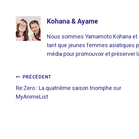
Kohana & Ayame
Nous sommes Yamamoto Kohana et Sat
tant que jeunes femmes asiatiques p
média pour promouvoir et préserver la 
NAVIGATION
PRÉCÉDENT
Re:Zero : La quatrième saison triomphe sur
DE
MyAnimeList
L’ARTICLE