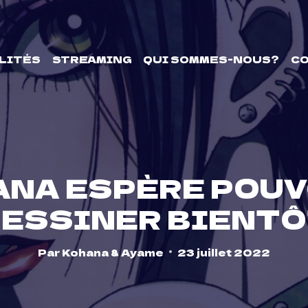
LITÉS
STREAMING
QUI SOMMES-NOUS?
C
ANA ESPÈRE POU
ESSINER BIENT
Par
Kohana & Ayame
23 juillet 2022