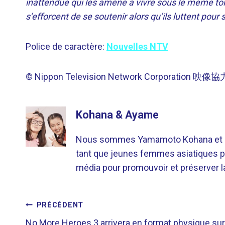
inattendue qui les amène à vivre sous le même toit
s’efforcent de se soutenir alors qu’ils luttent pour s
Police de caractère:
Nouvelles NTV
© Nippon Television Network Corporation 映像
Kohana & Ayame
Nous sommes Yamamoto Kohana et Sat
tant que jeunes femmes asiatiques p
média pour promouvoir et préserver la 
NAVIGATION
PRÉCÉDENT
No More Heroes 3 arrivera en format physique sur