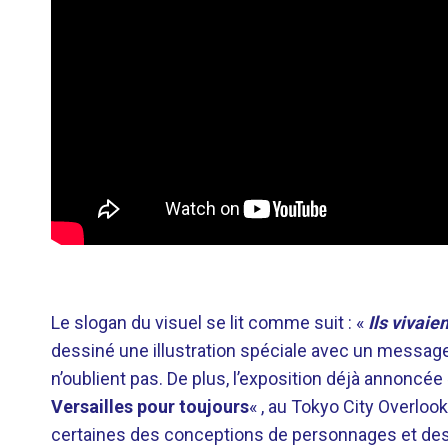
Le slogan du visuel se lit comme suit : «
Ils vivai
dessiné une illustration spéciale avec un messag
n’oublient pas. De plus, l’exposition déjà annoncée
Versailles pour toujours
« , au Tokyo City Overloo
certaines des conceptions de personnages et des il