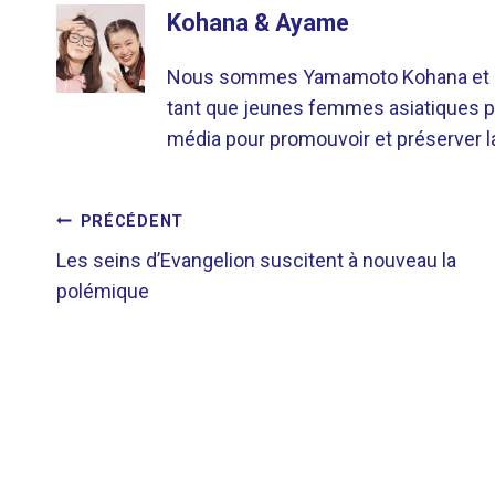
Kohana & Ayame
Nous sommes Yamamoto Kohana et Sat
tant que jeunes femmes asiatiques p
média pour promouvoir et préserver la 
NAVIGATION
PRÉCÉDENT
Les seins d’Evangelion suscitent à nouveau la
DE
polémique
L’ARTICLE