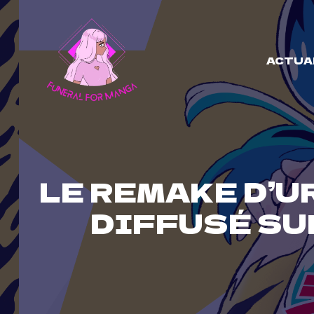
Skip
to
content
ACTUA
LE REMAKE D’U
DIFFUSÉ SU