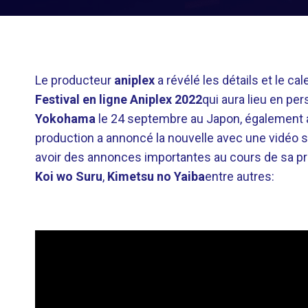
Le producteur
aniplex
a révélé les détails et le c
Festival en ligne Aniplex 2022
qui aura lieu en pe
Yokohama
le 24 septembre au Japon, également 
production a annoncé la nouvelle avec une vidéo s
avoir des annonces importantes au cours de sa p
Koi wo Suru
,
Kimetsu no Yaiba
entre autres: