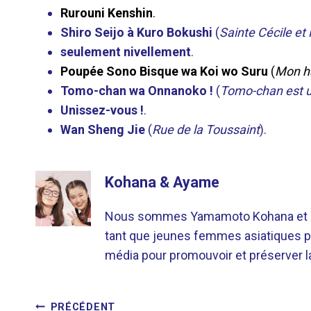
Rurouni Kenshin
.
Shiro Seijo à Kuro Bokushi
(
Sainte Cécile e
seulement nivellement
.
Poupée Sono Bisque wa Koi wo Suru
(
Mon ha
Tomo-chan wa Onnanoko !
(
Tomo-chan est un
Unissez-vous !
.
Wan Sheng Jie
(
Rue de la Toussaint
).
Kohana & Ayame
Nous sommes Yamamoto Kohana et Sat
tant que jeunes femmes asiatiques p
média pour promouvoir et préserver la 
PRÉCÉDENT