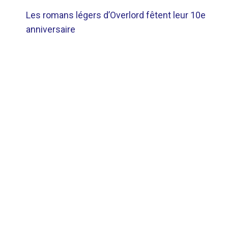
NAVIGATION
Les romans légers d’Overlord fêtent leur 10e
DE
anniversaire
L’ARTICLE