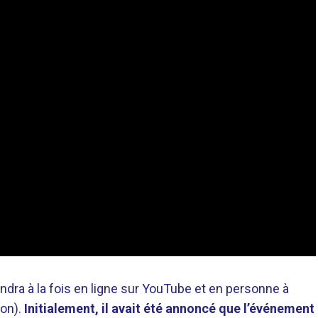
ndra à la fois en ligne sur YouTube et en personne à
on).
Initialement, il avait été annoncé que l’événement