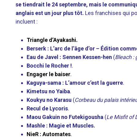
se tiendrait le 24 septembre, mais le communiqué
anglais est un jour plus tôt.
Les franchises qui po
incluent :
Triangle d’Ayakashi.
Berserk : L’arc de l’âge d’or – Édition com
Eau de Javel : Sennen Kessen-hen
(
Bleach : 
Bocchi le Rocher !
.
Engager le baiser
.
Kaguya-sama : L’amour c’est la guerre
.
Kimetsu no Yaiba
.
Koukyu no Karasu
(
Corbeau du palais intérie
Recul de Lycoris
.
Maou Gakuin no Futekigousha
(
Le Misfit o
Mashle : Magie et Muscles.
NieR : Automates
.