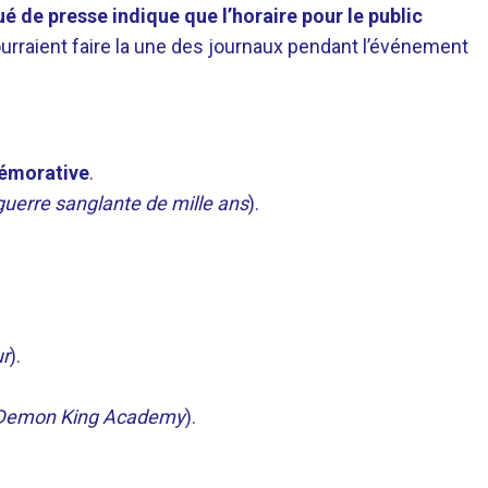
 de presse indique que l’horaire pour le public
urraient faire la une des journaux pendant l’événement
mémorative
.
guerre sanglante de mille ans
).
ur
).
f Demon King Academy
).