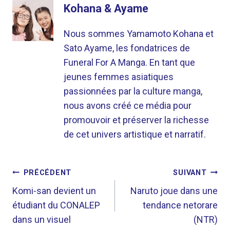
Kohana & Ayame
Nous sommes Yamamoto Kohana et
Sato Ayame, les fondatrices de
Funeral For A Manga. En tant que
jeunes femmes asiatiques
passionnées par la culture manga,
nous avons créé ce média pour
promouvoir et préserver la richesse
de cet univers artistique et narratif.
NAVIGATION
PRÉCÉDENT
SUIVANT
DE
Komi-san devient un
Naruto joue dans une
étudiant du CONALEP
tendance netorare
L’ARTICLE
dans un visuel
(NTR)