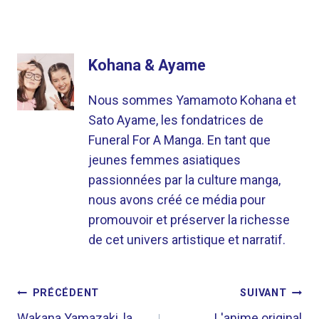
Kohana & Ayame
Nous sommes Yamamoto Kohana et
Sato Ayame, les fondatrices de
Funeral For A Manga. En tant que
jeunes femmes asiatiques
passionnées par la culture manga,
nous avons créé ce média pour
promouvoir et préserver la richesse
de cet univers artistique et narratif.
NAVIGATION
PRÉCÉDENT
SUIVANT
Wakana Yamazaki, la
L'anime original