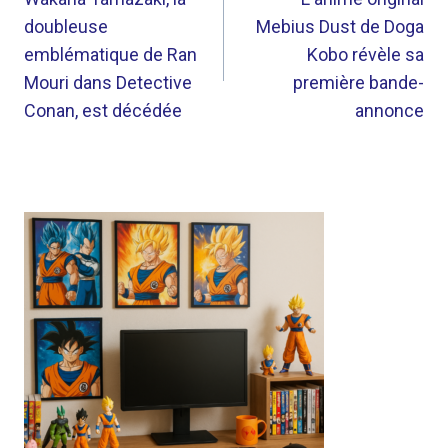
DE
doubleuse
Mebius Dust de Doga
L’ARTICLE
emblématique de Ran
Kobo révèle sa
Mouri dans Detective
première bande-
Conan, est décédée
annonce