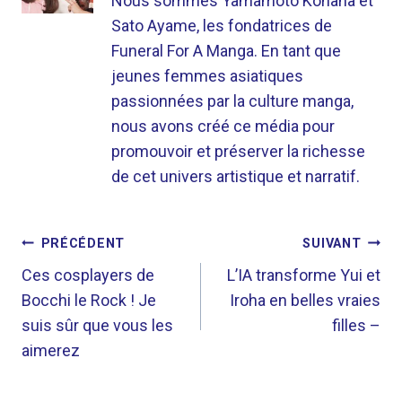
Nous sommes Yamamoto Kohana et
Sato Ayame, les fondatrices de
Funeral For A Manga. En tant que
jeunes femmes asiatiques
passionnées par la culture manga,
nous avons créé ce média pour
promouvoir et préserver la richesse
de cet univers artistique et narratif.
NAVIGATION
PRÉCÉDENT
SUIVANT
DE
Ces cosplayers de
L’IA transforme Yui et
Bocchi le Rock ! Je
Iroha en belles vraies
L’ARTICLE
suis sûr que vous les
filles –
aimerez