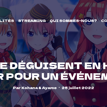
LITÉS
STREAMING
QUI SOMMES-NOUS?
C
SE DÉGUISENT EN
R POUR UN ÉVÉN
Par
Kohana & Ayame
25 juillet 2022