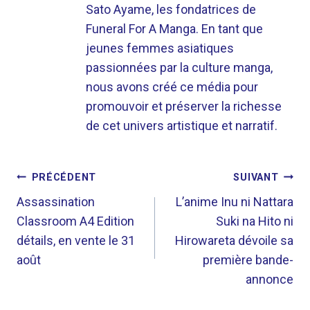
Sato Ayame, les fondatrices de
Funeral For A Manga. En tant que
jeunes femmes asiatiques
passionnées par la culture manga,
nous avons créé ce média pour
promouvoir et préserver la richesse
de cet univers artistique et narratif.
NAVIGATION
PRÉCÉDENT
SUIVANT
DE
Assassination
L’anime Inu ni Nattara
Classroom A4 Edition
Suki na Hito ni
L’ARTICLE
détails, en vente le 31
Hirowareta dévoile sa
août
première bande-
annonce