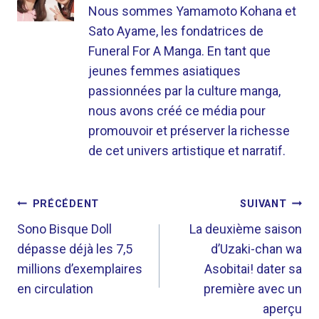
Nous sommes Yamamoto Kohana et
Sato Ayame, les fondatrices de
Funeral For A Manga. En tant que
jeunes femmes asiatiques
passionnées par la culture manga,
nous avons créé ce média pour
promouvoir et préserver la richesse
de cet univers artistique et narratif.
NAVIGATION
PRÉCÉDENT
SUIVANT
DE
Sono Bisque Doll
La deuxième saison
dépasse déjà les 7,5
d’Uzaki-chan wa
L’ARTICLE
millions d’exemplaires
Asobitai! dater sa
en circulation
première avec un
aperçu