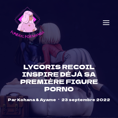
Skip
to
content
LYCORIS RECOIL
INSPIRE DÉJÀ SA
PREMIÈRE FIGURE
PORNO
Par
Kohana & Ayame
23 septembre 2022