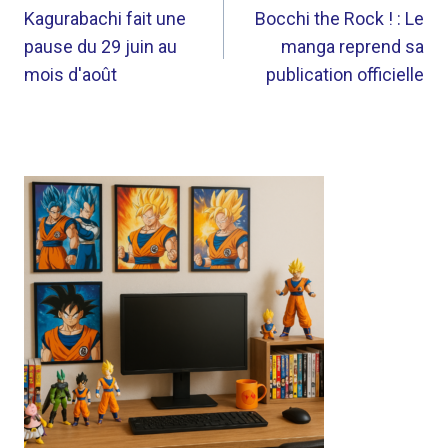
DE
Kagurabachi fait une
Bocchi the Rock ! : Le
pause du 29 juin au
manga reprend sa
L’ARTICLE
mois d'août
publication officielle