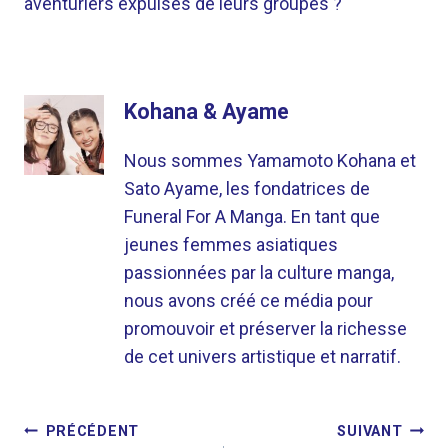
aventuriers expulsés de leurs groupes ?
Kohana & Ayame
Nous sommes Yamamoto Kohana et
Sato Ayame, les fondatrices de
Funeral For A Manga. En tant que
jeunes femmes asiatiques
passionnées par la culture manga,
nous avons créé ce média pour
promouvoir et préserver la richesse
de cet univers artistique et narratif.
NAVIGATION
PRÉCÉDENT
SUIVANT