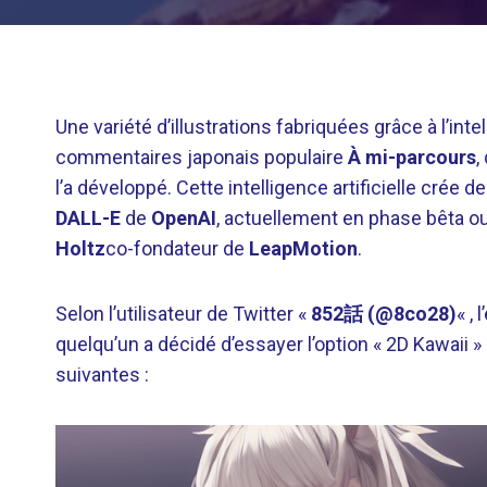
Une variété d’illustrations fabriquées grâce à l’int
commentaires japonais populaire
À mi-parcours
,
l’a développé. Cette intelligence artificielle crée d
DALL-E
de
OpenAI
, actuellement en phase bêta o
Holtz
co-fondateur de
LeapMotion
.
Selon l’utilisateur de Twitter «
852話 (@8co28)
« ,
quelqu’un a décidé d’essayer l’option « 2D Kawaii » 
suivantes :