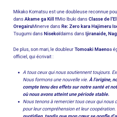
Mikako Komatsu est une doubleuse reconnue pour
dans
Akame ga Kill !!
Mio Ibuki dans
Classe de l’El
Oregairu
Minerve dans
Re: Zero kara Hajimeru Is
Tsugumi dans
Nisekoï
daims dans
Ijiranaide, Na
De plus, son mari, le doubleur
Tomoaki Maeno
a é
officiel, qui écrivait :
A tous ceux qui nous soutiennent toujours. Ex
Nous formons une nouvelle vie.
À l’origine, 
compte tenu des effets sur notre santé et no
où nous avons atteint une période stable.
Nous tenons à remercier tous ceux qui nous o
pour leur compréhension et leur coopération.
quotidien, tandis que mon cœur se gonfle d’an