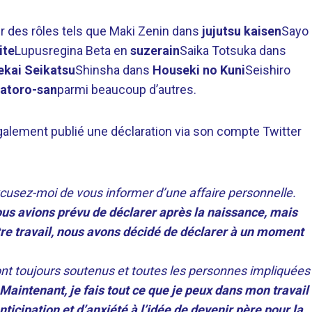
 des rôles tels que Maki Zenin dans
jujutsu kaisen
Sayo
ite
Lupusregina Beta en
suzerain
Saika Totsuka dans
ekai Seikatsu
Shinsha dans
Houseki no Kuni
Seishiro
gatoro-san
parmi beaucoup d’autres.
galement publié une déclaration via son compte Twitter
cusez-moi de vous informer d’une affaire personnelle.
nous avions prévu de déclarer après la naissance, mais
tre travail, nous avons décidé de déclarer à un moment
nt toujours soutenus et toutes les personnes impliquées
Maintenant, je fais tout ce que je peux dans mon travail
ticipation et d’anxiété à l’idée de devenir père pour la