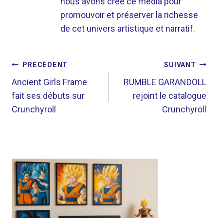
nous avons créé ce média pour
promouvoir et préserver la richesse
de cet univers artistique et narratif.
NAVIGATION
PRÉCÉDENT
SUIVANT
DE
Ancient Girls Frame
RUMBLE GARANDOLL
fait ses débuts sur
rejoint le catalogue
L’ARTICLE
Crunchyroll
Crunchyroll