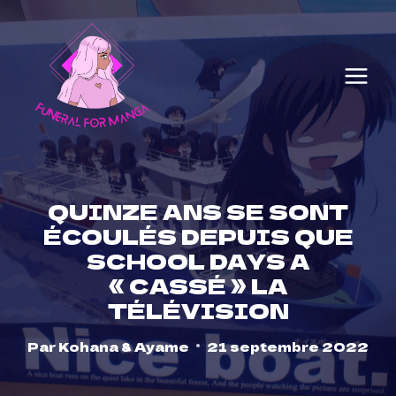
Skip
to
content
QUINZE ANS SE SONT
ÉCOULÉS DEPUIS QUE
SCHOOL DAYS A
« CASSÉ » LA
TÉLÉVISION
Par
Kohana & Ayame
21 septembre 2022