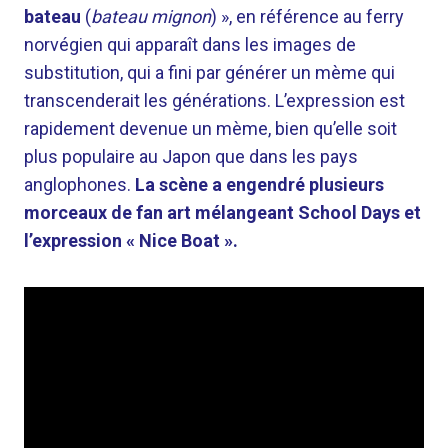
bateau
(
bateau mignon
) », en référence au ferry
norvégien qui apparaît dans les images de
substitution, qui a fini par générer un mème qui
transcenderait les générations. L’expression est
rapidement devenue un mème, bien qu’elle soit
plus populaire au Japon que dans les pays
anglophones.
La scène a engendré plusieurs
morceaux de fan art mélangeant School Days et
l’expression « Nice Boat ».