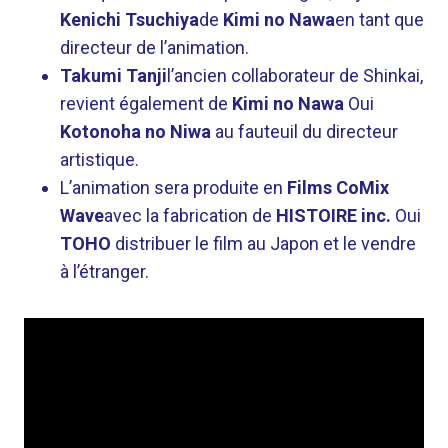
Kenichi Tsuchiya
de
Kimi no Nawa
en tant que
directeur de l’animation.
Takumi Tanji
l’ancien collaborateur de Shinkai,
revient également de
Kimi no Nawa
Oui
Kotonoha no Niwa
au fauteuil du directeur
artistique.
L’animation sera produite en
Films CoMix
Wave
avec la fabrication de
HISTOIRE inc.
Oui
TOHO
distribuer le film au Japon et le vendre
à l’étranger.