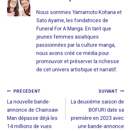
Nous sommes Yamamoto Kohana et
Sato Ayame, les fondatrices de
Funeral For A Manga. En tant que
jeunes femmes asiatiques
passionnées par la culture manga,
nous avons créé ce média pour
promouvoir et préserver la richesse
de cet univers artistique et narratif.
NAVIGATION
PRÉCÉDENT
SUIVANT
DE
La nouvelle bande-
La deuxième saison de
annonce de Chainsaw
BOFURI date sa
L’ARTICLE
Man dépasse déjà les
première en 2023 avec
14 millions de vues
une bande-annonce