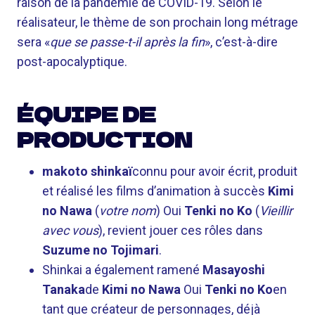
raison de la pandémie de COVID-19. Selon le
réalisateur, le thème de son prochain long métrage
sera «
que se passe-t-il après la fin
», c’est-à-dire
post-apocalyptique.
ÉQUIPE DE
PRODUCTION
makoto shinkaï
connu pour avoir écrit, produit
et réalisé les films d’animation à succès
Kimi
no Nawa
(
votre nom
) Oui
Tenki no Ko
(
Vieillir
avec vous
), revient jouer ces rôles dans
Suzume no Tojimari
.
Shinkai a également ramené
Masayoshi
Tanaka
de
Kimi no Nawa
Oui
Tenki no Ko
en
tant que créateur de personnages, déjà