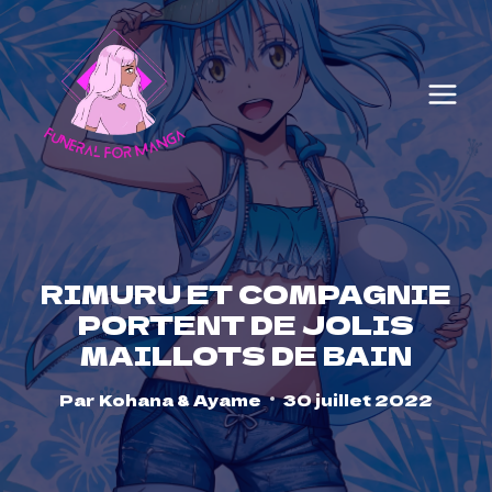
Skip
to
content
RIMURU ET COMPAGNIE
PORTENT DE JOLIS
MAILLOTS DE BAIN
Par
Kohana & Ayame
30 juillet 2022