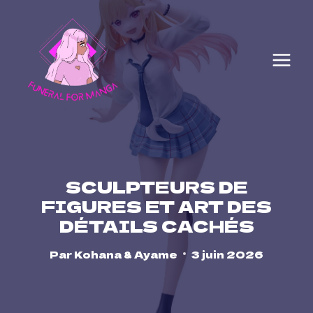
Skip
to
content
SCULPTEURS DE
FIGURES ET ART DES
DÉTAILS CACHÉS
Par
Kohana & Ayame
3 juin 2026