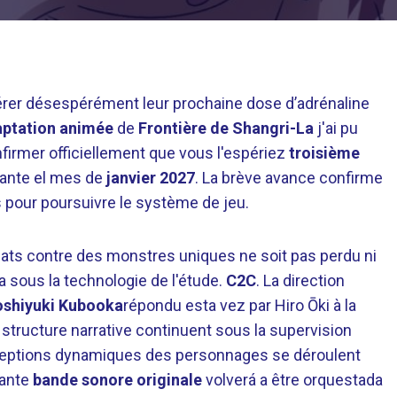
érer désespérément leur prochaine dose d’adrénaline
ptation animée
de
Frontière de Shangri-La
j'ai pu
nfirmer officiellement que vous l'espériez
troisième
ndante el mes de
janvier 2027
. La brève avance confirme
s pour poursuivre le système de jeu.
bats contre des monstres uniques ne soit pas perdu ni
a sous la technologie de l'étude.
C2C
. La direction
oshiyuki Kubooka
répondu esta vez par Hiro Ōki à la
a structure narrative continuent sous la supervision
nceptions dynamiques des personnages se déroulent
rante
bande sonore originale
volverá a être orquestada