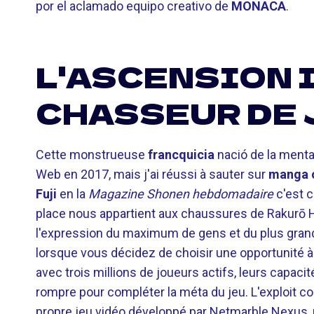
por el aclamado equipo creativo de
MONACA
.
L'ASCENSION 
CHASSEUR DE 
Cette monstrueuse
francquicia
nació de la menta
Web en 2017, mais j'ai réussi à sauter sur
manga o
Fuji
en la
Magazine Shonen hebdomadaire
c'est c
place nous appartient aux chaussures de Rakurō H
l'expression du maximum de gens et du plus gran
lorsque vous décidez de choisir une opportunité à Sha
avec trois millions de joueurs actifs, leurs capac
rompre pour compléter la méta du jeu. L'exploit c
propre jeu vidéo développé par Netmarble Nexus, 