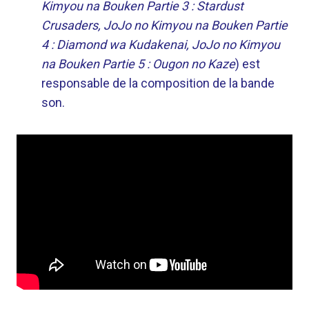
Kimyou na Bouken Partie 3 : Stardust
Crusaders, JoJo no Kimyou na Bouken Partie
4 : Diamond wa Kudakenai, JoJo no Kimyou
na Bouken Partie 5 : Ougon no Kaze
) est
responsable de la composition de la bande
son.