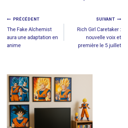
NAVIGATION
PRÉCÉDENT
SUIVANT
DE
The Fake Alchemist
Rich Girl Caretaker :
aura une adaptation en
nouvelle voix et
L’ARTICLE
anime
première le 5 juillet