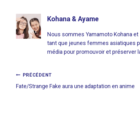
Kohana & Ayame
Nous sommes Yamamoto Kohana et Sat
tant que jeunes femmes asiatiques p
média pour promouvoir et préserver la 
NAVIGATION
PRÉCÉDENT
Fate/Strange Fake aura une adaptation en anime
DE
L’ARTICLE