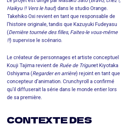
Le projet est dirigé par Masako Sato (
Bravo, criez !
,
Haikyu !! Vers le haut
) dans le studio Orange.
Takehiko Oxi revient en tant que responsable de
l'histoire originale, tandis que Kazuyuki Fudeyasu
(
Dernière tournée des filles
,
Faites-le vous-même
!!
) supervise le scénario.
Le créateur de personnages et artiste conceptuel
Kouji Tajima revient de
Ruée de Trigun
et Kiyotaka
Oshiyama (
Regarder en arrière
) rejoint en tant que
concepteur d'animation. Crunchyroll a confirmé
qu'il diffuserait la série dans le monde entier lors
de sa première.
CONTEXTE DES