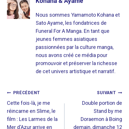
Kohana & Ayame
Nous sommes Yamamoto Kohana et
Sato Ayame, les fondatrices de
Funeral For A Manga. En tant que
jeunes femmes asiatiques
passionnées par la culture manga,
nous avons créé ce média pour
promouvoir et préserver la richesse
de cet univers artistique et narratif.
NAVIGATION
PRÉCÉDENT
SUIVANT
DE
Cette fois-là, je me
Double portion de
réincarne en Slime, le
Stand by me
L’ARTICLE
film : Les Larmes de la
Doraemon à Boing
Mer d'Azur arrive en
demain, dimanche 12