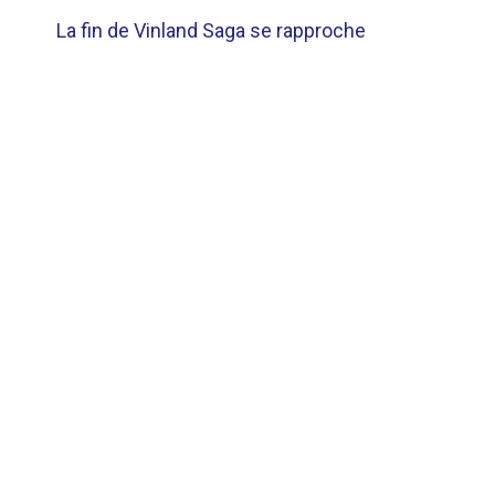
NAVIGATION
La fin de Vinland Saga se rapproche
DE
L’ARTICLE