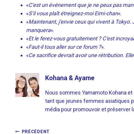
«
C’est un événement que je ne peux pas man
«
S’il vous plaît étreignez-moi Eimi-chan
».
«
Maintenant, j’envie ceux qui vivent à Tokyo. J
manquera
».
«
Et le ferez-vous gratuitement ? C’est incroya
«
Faut-il tous aller sur ce forum ?
».
«
Ce sacrifice devrait avoir une rétribution. E
Kohana & Ayame
Nous sommes Yamamoto Kohana et Sat
tant que jeunes femmes asiatiques p
média pour promouvoir et préserver la 
PRÉCÉDENT