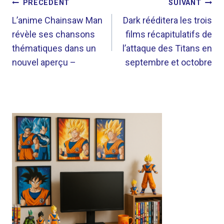
NAVIGATION
PRÉCÉDENT
SUIVANT
DE
L’anime Chainsaw Man
Dark rééditera les trois
révèle ses chansons
films récapitulatifs de
L’ARTICLE
thématiques dans un
l’attaque des Titans en
nouvel aperçu –
septembre et octobre