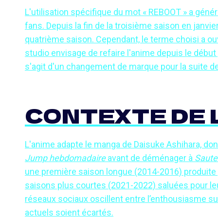
L'utilisation spécifique du mot « REBOOT » a géné
fans. Depuis la fin de la troisième saison en janvi
quatrième saison. Cependant, le terme choisi a ouve
studio envisage de refaire l'anime depuis le début p
s'agit d'un changement de marque pour la suite d
CONTEXTE DE 
L'anime adapte le manga de Daisuke Ashihara, don
Jump hebdomadaire
avant de déménager à
Saute
une première saison longue (2014-2016) produite p
saisons plus courtes (2021-2022) saluées pour le
réseaux sociaux oscillent entre l’enthousiasme susc
actuels soient écartés.