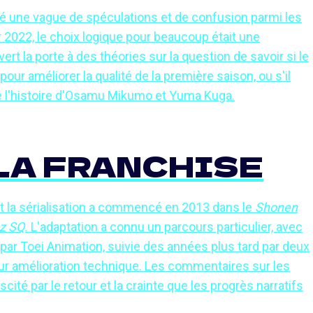
ré une vague de spéculations et de confusion parmi les
er 2022, le choix logique pour beaucoup était une
rt la porte à des théories sur la question de savoir si le
our améliorer la qualité de la première saison, ou s'il
e l'histoire d'Osamu Mikumo et Yuma Kuga.
LA FRANCHISE
t la sérialisation a commencé en 2013 dans le
Shonen
z SQ.
L'adaptation a connu un parcours particulier, avec
ar Toei Animation, suivie des années plus tard par deux
ur amélioration technique. Les commentaires sur les
ité par le retour et la crainte que les progrès narratifs