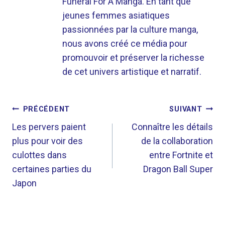
Funeral For A Manga. En tant que
jeunes femmes asiatiques
passionnées par la culture manga,
nous avons créé ce média pour
promouvoir et préserver la richesse
de cet univers artistique et narratif.
NAVIGATION
PRÉCÉDENT
SUIVANT
DE
Les pervers paient
Connaître les détails
plus pour voir des
de la collaboration
L’ARTICLE
culottes dans
entre Fortnite et
certaines parties du
Dragon Ball Super
Japon