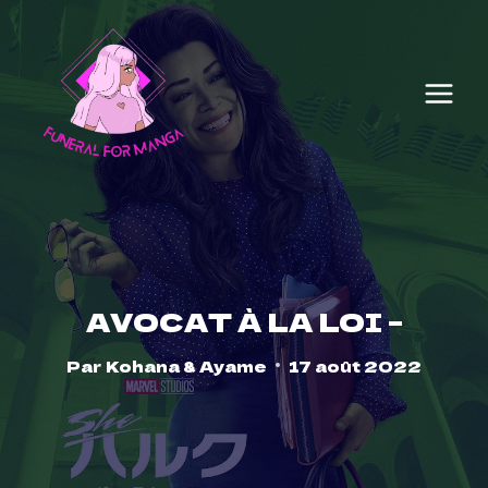
Skip
to
content
AVOCAT À LA LOI –
Par
Kohana & Ayame
17 août 2022