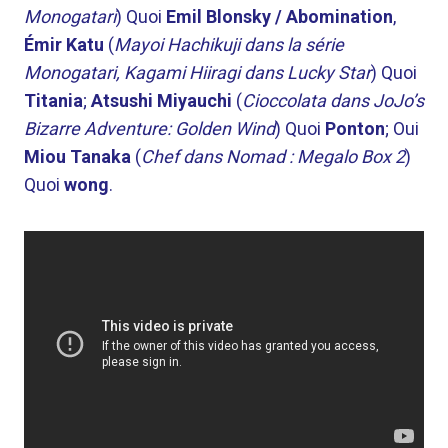
Monogatari
) Quoi
Emil Blonsky / Abomination
,
Émir Katu
(
Mayoi Hachikuji dans la série
Monogatari, Kagami Hiiragi dans Lucky Star
) Quoi
Titania
;
Atsushi Miyauchi
(
Cioccolata dans JoJo’s
Bizarre Adventure: Golden Wind
) Quoi
Ponton
; Oui
Miou Tanaka
(
Chef dans Nomad : Megalo Box 2
)
Quoi
wong
.