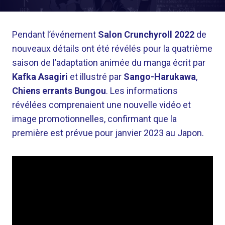
Pendant l’événement
Salon Crunchyroll 2022
de
nouveaux détails ont été révélés pour la quatrième
saison de l’adaptation animée du manga écrit par
Kafka Asagiri
et illustré par
Sango-Harukawa
,
Chiens errants Bungou
. Les informations
révélées comprenaient une nouvelle vidéo et
image promotionnelles, confirmant que la
première est prévue pour janvier 2023 au Japon.