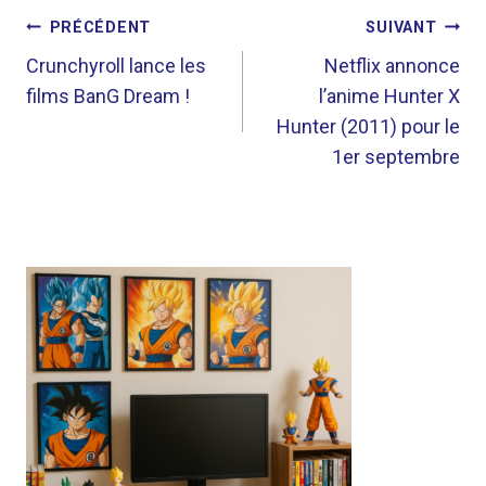
NAVIGATION
PRÉCÉDENT
SUIVANT
DE
Crunchyroll lance les
Netflix annonce
films BanG Dream !
l’anime Hunter X
L’ARTICLE
Hunter (2011) pour le
1er septembre