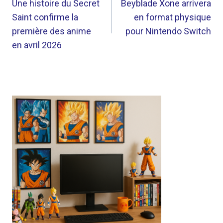
DE
Une histoire du Secret
Beyblade Xone arrivera
Saint confirme la
en format physique
L’ARTICLE
première des anime
pour Nintendo Switch
en avril 2026