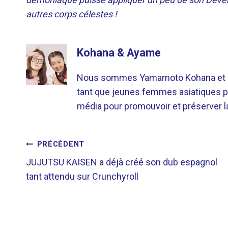
autres corps célestes !
Kohana & Ayame
Nous sommes Yamamoto Kohana et Sat
tant que jeunes femmes asiatiques p
média pour promouvoir et préserver la 
NAVIGATION
PRÉCÉDENT
JUJUTSU KAISEN a déjà créé son dub espagnol
DE
tant attendu sur Crunchyroll
L’ARTICLE