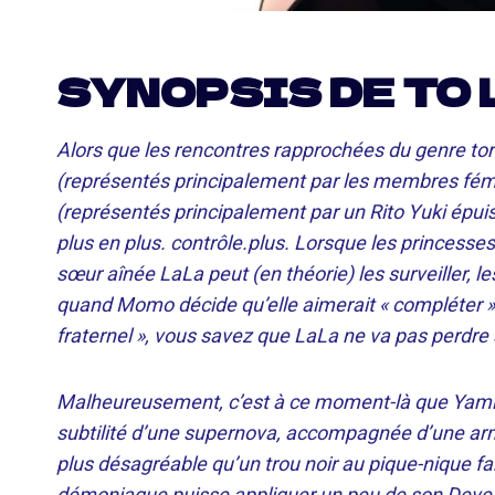
SYNOPSIS DE TO
Alors que les rencontres rapprochées du genre tor
(représentés principalement par les membres fémini
(représentés principalement par un Rito Yuki épuis
plus en plus. contrôle.plus. Lorsque les princess
sœur aînée LaLa peut (en théorie) les surveiller,
quand Momo décide qu’elle aimerait « compléter » 
fraternel », vous savez que LaLa ne va pas perdre
Malheureusement, c’est à ce moment-là que Yami, 
subtilité d’une supernova, accompagnée d’une armé
plus désagréable qu’un trou noir au pique-nique fa
démoniaque puisse appliquer un peu de son Devel