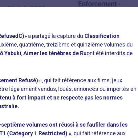
@RefusedC)
» a partagé la capture du
Classification
euxième, quatrième, treizième et quinzième volumes du
ō Yabuki
,
Aimer les ténèbres de Ru
ont été interdits de
sement Refusé)
« , qui fait référence aux films, jeux
 être légalement vendus, loués, annoncés ou importés en
enu à fort impact et ne respecte pas les normes
tralie.
-septième volumes ont réussi à se faufiler dans les
T1 (Category 1 Restricted) »
, qui fait référence aux