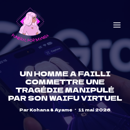
Skip
to
content
UN HOMME A FAILLI
COMMETTRE UNE
TRAGÉDIE MANIPULÉ
PAR SON WAIFU VIRTUEL
Par
Kohana & Ayame
11 mai 2026