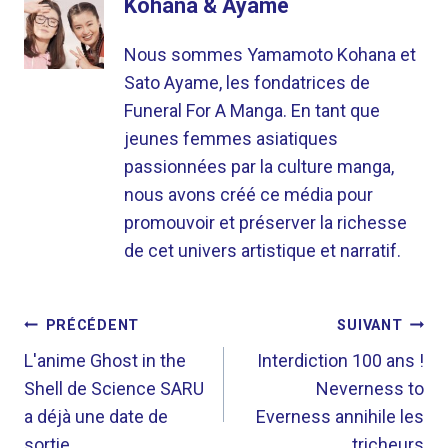
Kohana & Ayame
Nous sommes Yamamoto Kohana et
Sato Ayame, les fondatrices de
Funeral For A Manga. En tant que
jeunes femmes asiatiques
passionnées par la culture manga,
nous avons créé ce média pour
promouvoir et préserver la richesse
de cet univers artistique et narratif.
NAVIGATION
PRÉCÉDENT
SUIVANT
DE
L'anime Ghost in the
Interdiction 100 ans !
Shell de Science SARU
Neverness to
L’ARTICLE
a déjà une date de
Everness annihile les
sortie
tricheurs